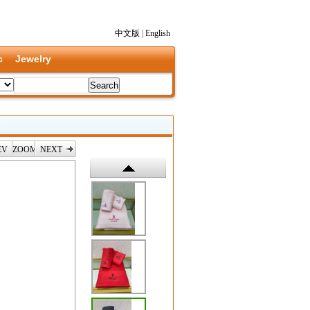
中文版
|
English
c
Jewelry
EV
ZOOM
NEXT