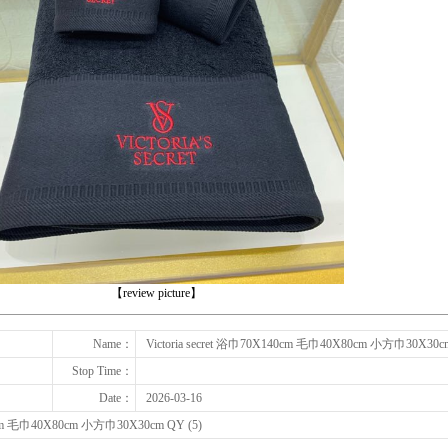
下一张
【review picture】
Name：
Victoria secret 浴巾70X140cm 毛巾40X80cm 小方巾30X30cm
Stop Time：
Date：
2026-03-16
40cm 毛巾40X80cm 小方巾30X30cm QY (5)