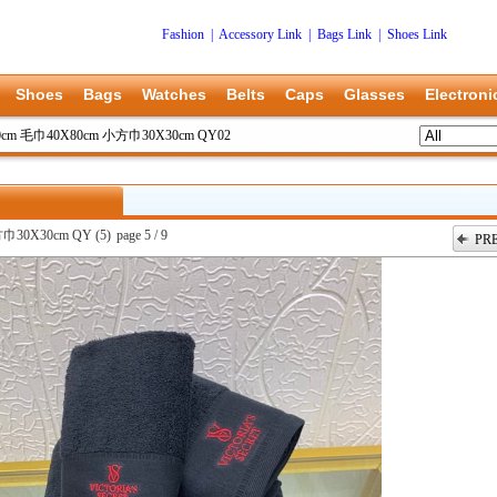
Fashion
|
Accessory Link
|
Bags Link
|
Shoes Link
Shoes
Bags
Watches
Belts
Caps
Glasses
Electroni
X140cm 毛巾40X80cm 小方巾30X30cm QY02
方巾30X30cm QY (5)
page 5 / 9
PR
上一张