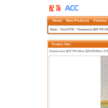
Home
New Products
Fashion
Home
>
Towel 0728
>
Victoriasecret 浴巾70
Product Info
Victoria secret 浴巾70X140cm 毛巾40X80cm 小