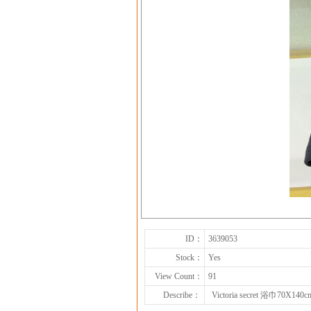
ID：
3639053
Stock：
Yes
View Count：
91
Describe：
Victoria secret 浴巾70X1