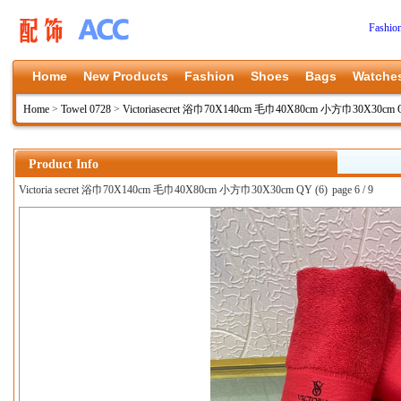
Fashio
Home
New Products
Fashion
Shoes
Bags
Watche
Home
>
Towel 0728
>
Victoriasecret 浴巾70X140cm 毛巾40X80cm 小方巾30X30cm 
Product Info
Victoria secret 浴巾70X140cm 毛巾40X80cm 小方巾30X30cm QY (6)
page 6 / 9
上一张