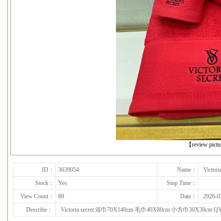
下一张
【review pict
ID：
3639054
Name：
Victo
Stock：
Yes
Stop Time：
View Count：
89
Date：
2026-0
Describe：
Victoria secret 浴巾70X140cm 毛巾40X80cm 小方巾30X30cm QY