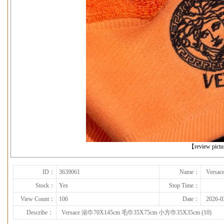
下一张
【review pict
ID：
3639061
Name：
Versa
Stock：
Yes
Stop Time：
View Count：
106
Date：
2026-0
Describe：
Versace 浴巾70X145cm 毛巾35X75cm 小方巾35X35cm (10)