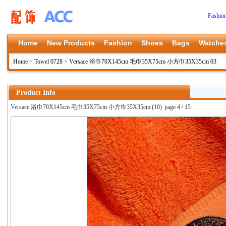
Fashio
Home
New Products
Fashion
Shoes
Bags
Watche
Home
>
Towel 0728
>
Versace 浴巾70X145cm 毛巾35X75cm 小方巾35X35cm 03
Product Info
Versace 浴巾70X145cm 毛巾35X75cm 小方巾35X35cm (10)
page 4 / 15
上一张