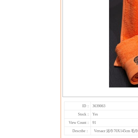
ID：
3639063
Stock：
Yes
View Count：
91
Describe：
Versace 浴巾70X145cm 毛