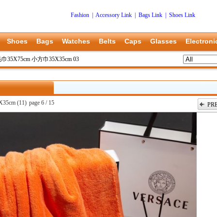
Fashion
|
Accessory Link
|
Bags Link
|
Shoes Link
Shoes
Bags
Watches
Belts
Caps
Glasses
Electroni
 毛巾35X75cm 小方巾35X35cm 03
35cm (11)
page 6 / 15
PR
上一张