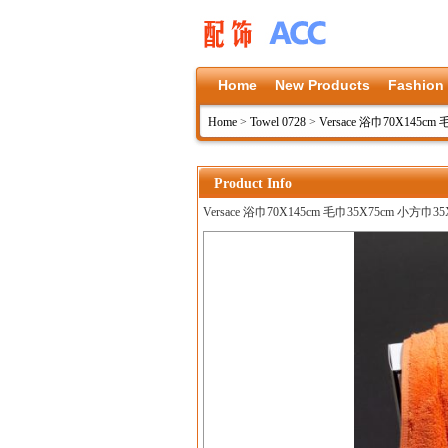
Home
New Products
Fashion
Home
>
Towel 0728
>
Versace 浴巾70X145cm
Product Info
Versace 浴巾70X145cm 毛巾35X75cm 小方巾35X