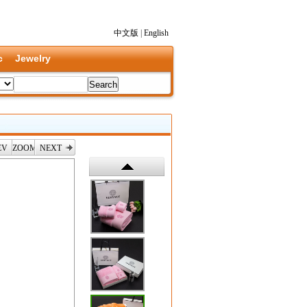
中文版
|
English
c
Jewelry
EV
ZOOM
NEXT