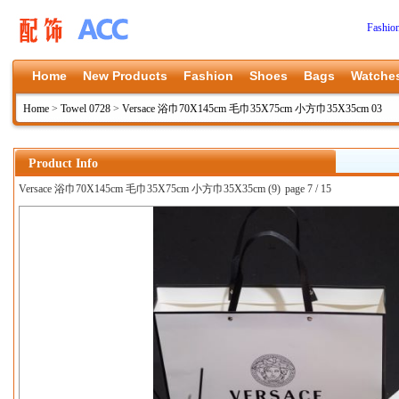
Fashio
Home
New Products
Fashion
Shoes
Bags
Watche
Home
>
Towel 0728
>
Versace 浴巾70X145cm 毛巾35X75cm 小方巾35X35cm 03
Product Info
Versace 浴巾70X145cm 毛巾35X75cm 小方巾35X35cm (9)
page 7 / 15
上一张