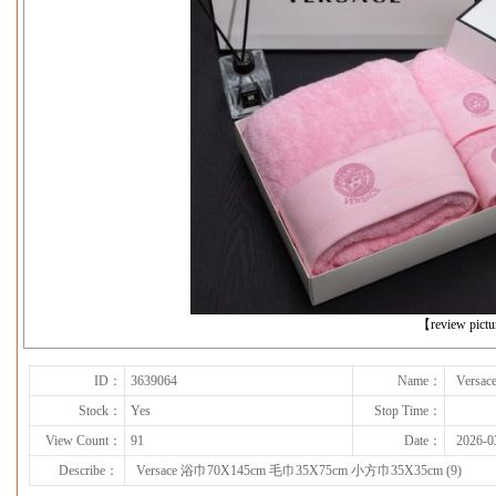
下一张
【review pict
ID：
3639064
Name：
Versa
Stock：
Yes
Stop Time：
View Count：
91
Date：
2026-0
Describe：
Versace 浴巾70X145cm 毛巾35X75cm 小方巾35X35cm (9)