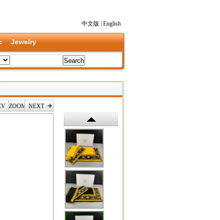
中文版
|
English
c
Jewelry
EV
ZOOM
NEXT