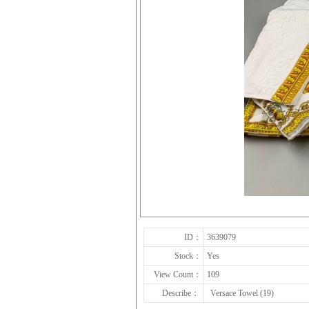
ID：
3639079
Stock：
Yes
View Count：
109
Describe：
Versace Towel (19)