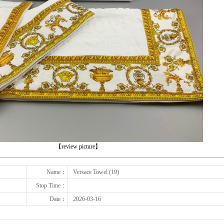
下一张
【review picture】
Name：
Versace Towel (19)
Stop Time：
Date：
2026-03-16