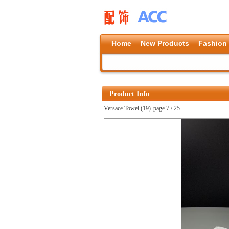
Home
New Products
Fashion
Product Info
Versace Towel (19)
page 7 / 25