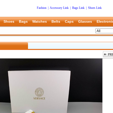
Fashion
|
Accessory Link
|
Bags Link
|
Shoes Link
Shoes
Bags
Watches
Belts
Caps
Glasses
Electroni
PR
上一张