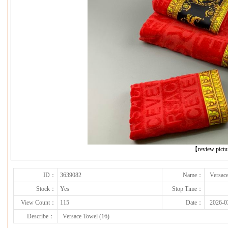
下一张
【review pict
ID：
3639082
Name：
Versace
Stock：
Yes
Stop Time：
View Count：
115
Date：
2026-0
Describe：
Versace Towel (16)