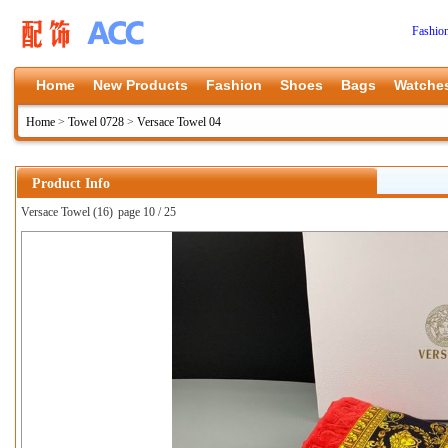
Fashio
Home
New Products
Fashion
Shoes
Bags
Watche
Home
>
Towel 0728
>
Versace Towel 04
Product Info
Versace Towel (16)
page 10 / 25
上一张