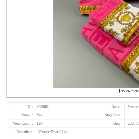
下一张
【review pict
ID：
3639084
Name：
Versace
Stock：
Yes
Stop Time：
View Count：
128
Date：
2026-0
Describe：
Versace Towel (14)