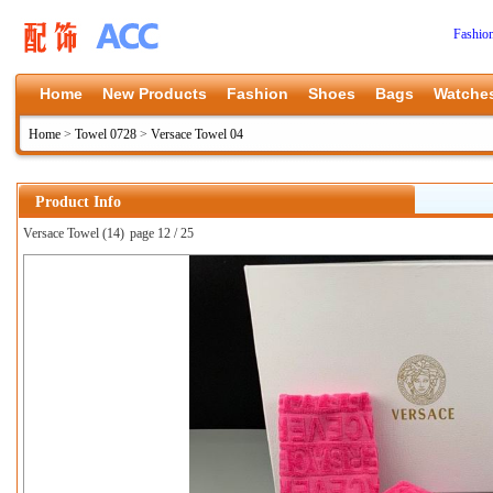
Fashio
Home
New Products
Fashion
Shoes
Bags
Watche
Home
>
Towel 0728
>
Versace Towel 04
Product Info
Versace Towel (14)
page 12 / 25
上一张