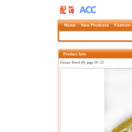
Home
New Products
Fashion
Product Info
Versace Towel (8)
page 19 / 25