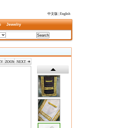
中文版
|
English
c
Jewelry
EV
ZOOM
NEXT