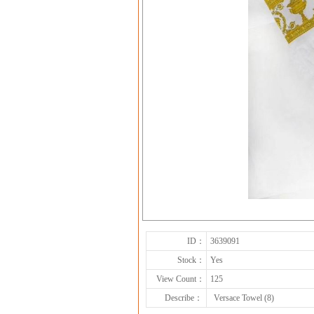
ID：
3639091
Stock：
Yes
View Count：
125
Describe：
Versace Towel (8)