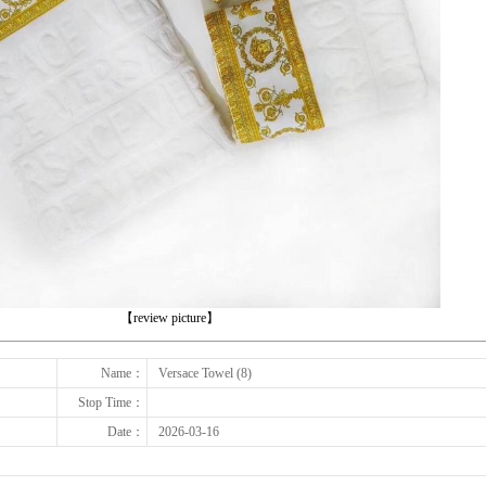
下一张
【review picture】
Name：
Versace Towel (8)
Stop Time：
Date：
2026-03-16