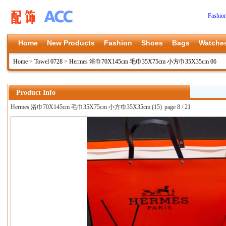
Fashio
Home
New Products
Fashion
Shoes
Bags
Watche
Home
>
Towel 0728
>
Hermes 浴巾70X145cm 毛巾35X75cm 小方巾35X35cm 06
Product Info
Hermes 浴巾70X145cm 毛巾35X75cm 小方巾35X35cm (15)
page 8 / 21
上一张