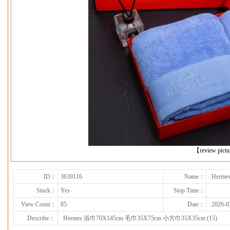
下一张
【review pict
ID：
3639116
Name：
Herme
Stock：
Yes
Stop Time：
View Count：
85
Date：
2026-0
Describe：
Hermes 浴巾70X145cm 毛巾35X75cm 小方巾35X35cm (15)