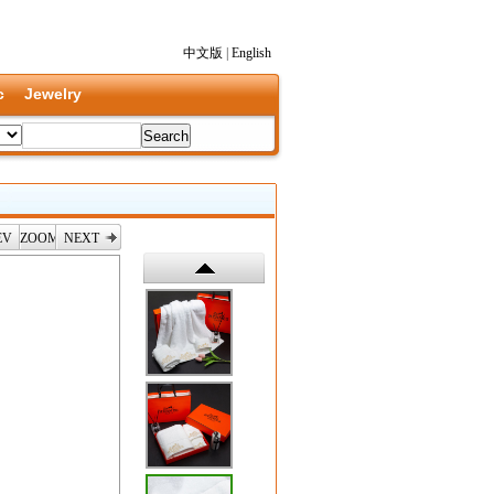
中文版
|
English
c
Jewelry
EV
ZOOM
NEXT