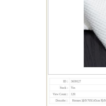
ID：
3639127
Stock：
Yes
View Count：
120
Describe：
Hermes 浴巾70X145cm 毛巾