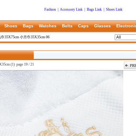
Fashion
|
Accessory Link
|
Bags Link
|
Shoes Link
Shoes
Bags
Watches
Belts
Caps
Glasses
Electroni
毛巾35X75cm 小方巾35X35cm 06
5cm (1)
page 19 / 21
PR
上一张