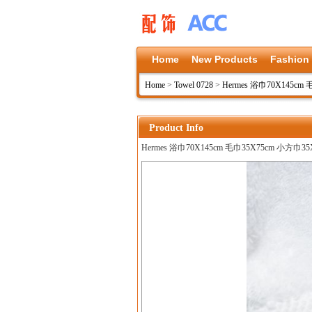
Home
New Products
Fashion
Home
>
Towel 0728
>
Hermes 浴巾70X145cm 
Product Info
Hermes 浴巾70X145cm 毛巾35X75cm 小方巾35X3