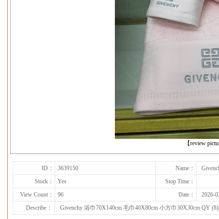
下一张
【review pict
ID：
3639150
Name：
Given
Stock：
Yes
Stop Time：
View Count：
96
Date：
2026-0
Describe：
Givenchy 浴巾70X140cm 毛巾40X80cm 小方巾30X30cm QY (8)