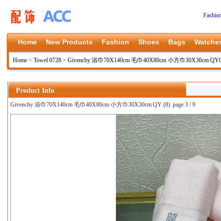
Fashio
Home
New Products
Fashion
Shoes
Bags
Watche
Home
>
Towel 0728
>
Givenchy 浴巾70X140cm 毛巾40X80cm 小方巾30X30cm QY
Product Info
Givenchy 浴巾70X140cm 毛巾40X80cm 小方巾30X30cm QY (8)
page 3 / 9
上一张