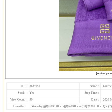
下一张
【review pict
ID：
3639151
Name：
Given
Stock：
Yes
Stop Time：
View Count：
90
Date：
2026-0
Describe：
Givenchy 浴巾70X140cm 毛巾40X80cm 小方巾30X30cm QY (7)