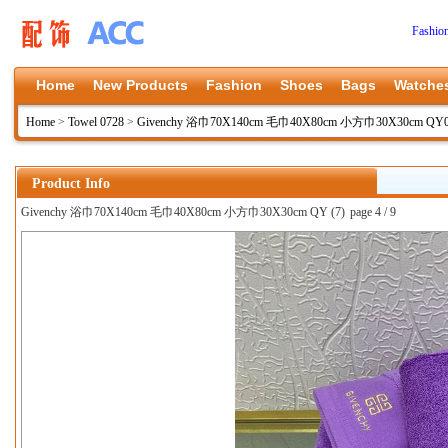
Fashio
Home
New Products
Fashion
Shoes
Bags
Watche
Home
>
Towel 0728
>
Givenchy 浴巾70X140cm 毛巾40X80cm 小方巾30X30cm QY
Product Info
Givenchy 浴巾70X140cm 毛巾40X80cm 小方巾30X30cm QY (7)
page 4 / 9
上一张