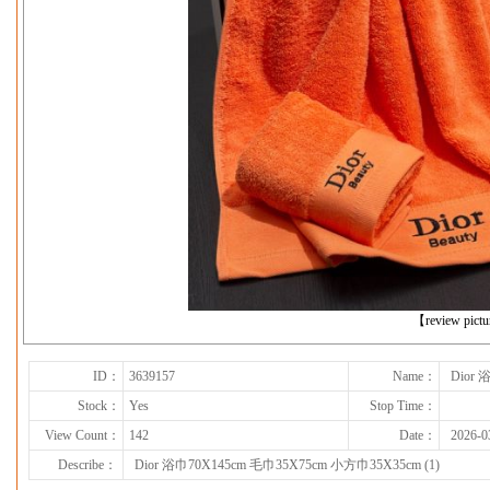
下一张
【review pict
ID：
3639157
Name：
Dior 
Stock：
Yes
Stop Time：
View Count：
142
Date：
2026-0
Describe：
Dior 浴巾70X145cm 毛巾35X75cm 小方巾35X35cm (1)