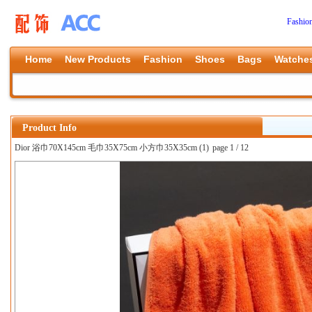
Fashio
Home
New Products
Fashion
Shoes
Bags
Watche
Product Info
Dior 浴巾70X145cm 毛巾35X75cm 小方巾35X35cm (1)
page 1 / 12
上一张