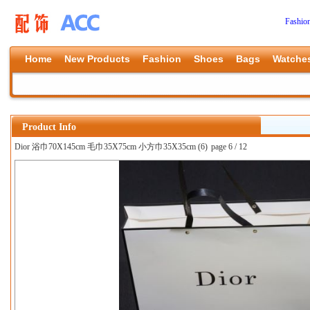
Fashio
Home
New Products
Fashion
Shoes
Bags
Watche
Product Info
Dior 浴巾70X145cm 毛巾35X75cm 小方巾35X35cm (6)
page 6 / 12
上一张