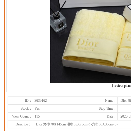
下一张
【review pict
ID：
3639162
Name：
Dior 
Stock：
Yes
Stop Time：
View Count：
115
Date：
2026-0
Describe：
Dior 浴巾70X145cm 毛巾35X75cm 小方巾35X35cm (6)