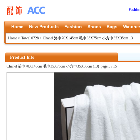
Fashio
Home
New Products
Fashion
Shoes
Bags
Watche
Home
>
Towel 0728
>
Chanel 浴巾70X145cm 毛巾35X75cm 小方巾35X35cm 13
Product Info
Chanel 浴巾70X145cm 毛巾35X75cm 小方巾35X35cm (13)
page 3 / 15
上一张