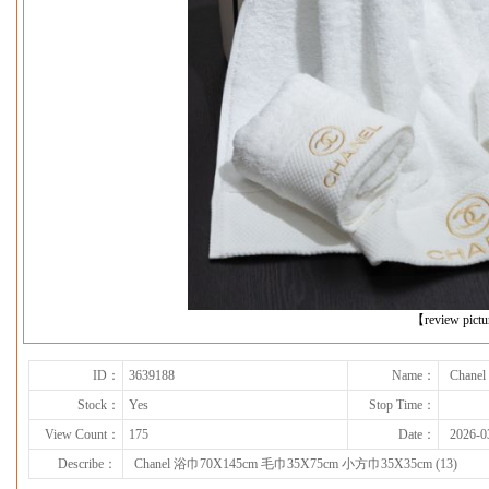
下一张
【review pict
ID：
3639188
Name：
Chane
Stock：
Yes
Stop Time：
View Count：
175
Date：
2026-0
Describe：
Chanel 浴巾70X145cm 毛巾35X75cm 小方巾35X35cm (13)