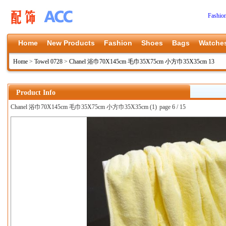
Fashio
Home
New Products
Fashion
Shoes
Bags
Watche
Home
>
Towel 0728
>
Chanel 浴巾70X145cm 毛巾35X75cm 小方巾35X35cm 13
Product Info
Chanel 浴巾70X145cm 毛巾35X75cm 小方巾35X35cm (1)
page 6 / 15
上一张