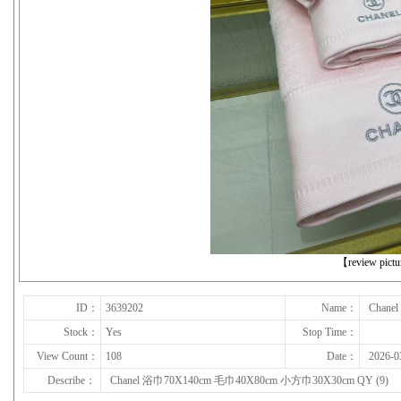
下一张
【review pict
ID：
3639202
Name：
Chane
Stock：
Yes
Stop Time：
View Count：
108
Date：
2026-0
Describe：
Chanel 浴巾70X140cm 毛巾40X80cm 小方巾30X30cm QY (9)