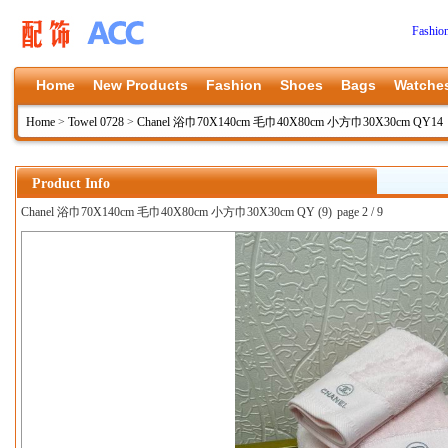
Fashio
Home
New Products
Fashion
Shoes
Bags
Watche
Home
>
Towel 0728
>
Chanel 浴巾70X140cm 毛巾40X80cm 小方巾30X30cm QY14
Product Info
Chanel 浴巾70X140cm 毛巾40X80cm 小方巾30X30cm QY (9)
page 2 / 9
上一张