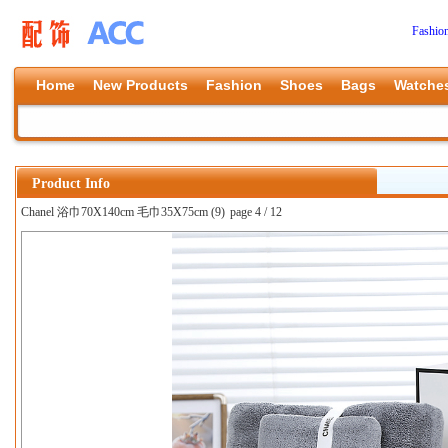
Fashio
Home
New Products
Fashion
Shoes
Bags
Watche
Product Info
Chanel 浴巾70X140cm 毛巾35X75cm (9)
page 4 / 12
上一张