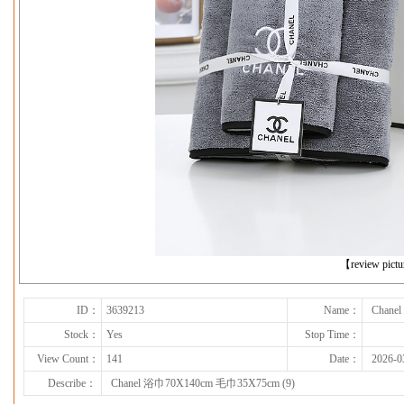
下一张
【review pict
ID：
3639213
Name：
Chane
Stock：
Yes
Stop Time：
View Count：
141
Date：
2026-0
Describe：
Chanel 浴巾70X140cm 毛巾35X75cm (9)