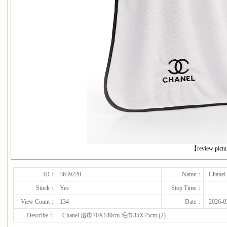
下一张
【review pict
ID：
3639220
Name：
Chane
Stock：
Yes
Stop Time：
View Count：
134
Date：
2026-0
Describe：
Chanel 浴巾70X140cm 毛巾35X75cm (2)