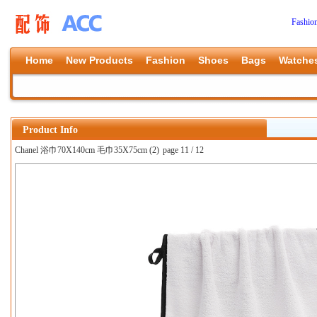
Fashio
Home
New Products
Fashion
Shoes
Bags
Watche
Product Info
Chanel 浴巾70X140cm 毛巾35X75cm (2)
page 11 / 12
上一张