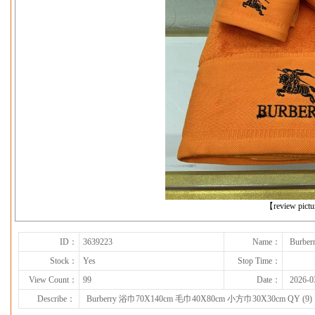
下一张
【review pict
ID：
3639223
Name：
Burbe
Stock：
Yes
Stop Time：
View Count：
99
Date：
2026-0
Describe：
Burberry 浴巾70X140cm 毛巾40X80cm 小方巾30X30cm QY (9)