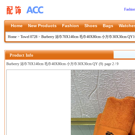
Fashio
Home
New Products
Fashion
Shoes
Bags
Watche
Home
>
Towel 0728
>
Burberry 浴巾70X140cm 毛巾40X80cm 小方巾30X30cm QY1
Product Info
Burberry 浴巾70X140cm 毛巾40X80cm 小方巾30X30cm QY (9)
page 2 / 9
上一张