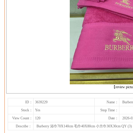
下一张
【review pict
ID：
3639229
Name：
Burbe
Stock：
Yes
Stop Time：
View Count：
120
Date：
2026-0
Describe：
Burberry 浴巾70X140cm 毛巾40X80cm 小方巾30X30cm QY (3)