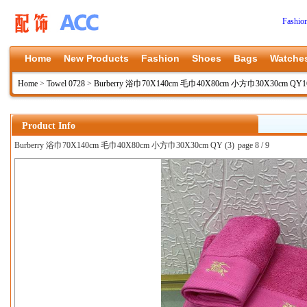
Fashio
Home
New Products
Fashion
Shoes
Bags
Watche
Home
>
Towel 0728
>
Burberry 浴巾70X140cm 毛巾40X80cm 小方巾30X30cm QY1
Product Info
Burberry 浴巾70X140cm 毛巾40X80cm 小方巾30X30cm QY (3)
page 8 / 9
上一张