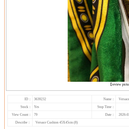
下一张
【review pict
ID：
3639232
Name：
Versac
Stock：
Yes
Stop Time：
View Count：
79
Date：
2026-0
Describe：
Versace Cushion 45X45cm (8)