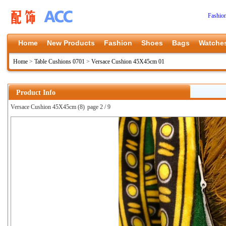
Fashio
Home
New Products
Fashion
Shoes
Bags
Watche
Home
>
Table Cushions 0701
>
Versace Cushion 45X45cm 01
Product Info
Versace Cushion 45X45cm (8)
page 2 / 9
上一张