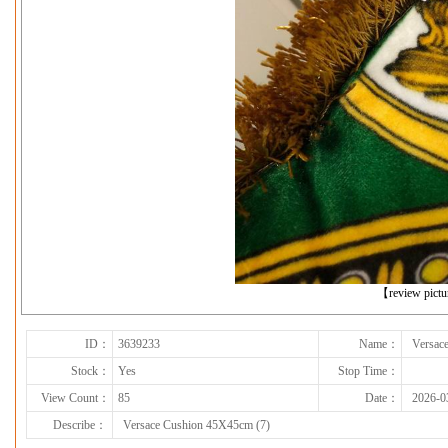
下一张
【review pict
ID：
3639233
Name：
Versac
Stock：
Yes
Stop Time：
View Count：
85
Date：
2026-0
Describe：
Versace Cushion 45X45cm (7)