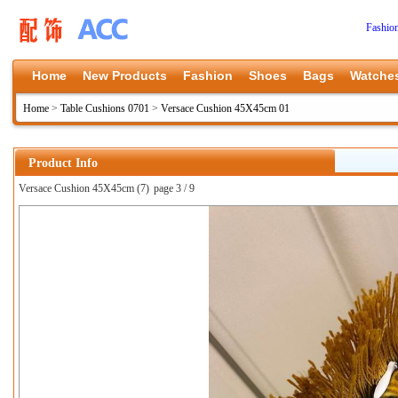
Fashio
Home
New Products
Fashion
Shoes
Bags
Watche
Home
>
Table Cushions 0701
>
Versace Cushion 45X45cm 01
Product Info
Versace Cushion 45X45cm (7)
page 3 / 9
上一张