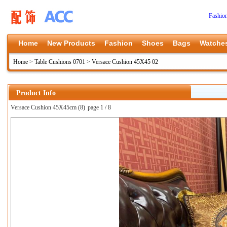
Fashio
Home
New Products
Fashion
Shoes
Bags
Watche
Home
>
Table Cushions 0701
>
Versace Cushion 45X45 02
Product Info
Versace Cushion 45X45cm (8)
page 1 / 8
上一张