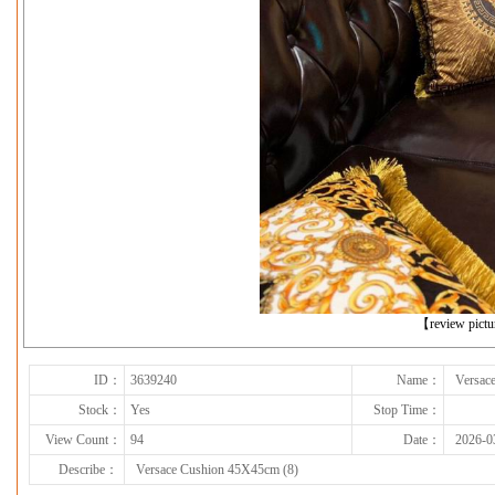
下一张
【review pict
ID：
3639240
Name：
Versac
Stock：
Yes
Stop Time：
View Count：
94
Date：
2026-0
Describe：
Versace Cushion 45X45cm (8)