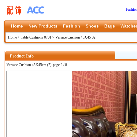
Fashio
Home
New Products
Fashion
Shoes
Bags
Watche
Home
>
Table Cushions 0701
>
Versace Cushion 45X45 02
Product Info
Versace Cushion 45X45cm (7)
page 2 / 8
上一张