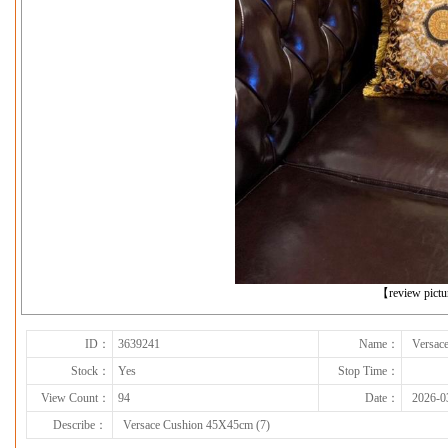
下一张
【review pict
ID：
3639241
Name：
Versac
Stock：
Yes
Stop Time：
View Count：
94
Date：
2026-0
Describe：
Versace Cushion 45X45cm (7)