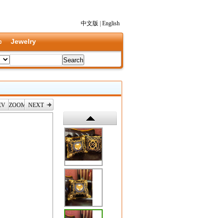
中文版
|
English
c
Jewelry
EV
ZOOM
NEXT