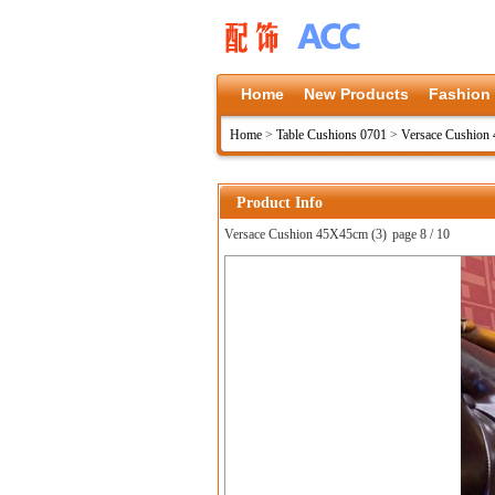
Home
New Products
Fashion
Home
>
Table Cushions 0701
>
Versace Cushion
Product Info
Versace Cushion 45X45cm (3)
page 8 / 10