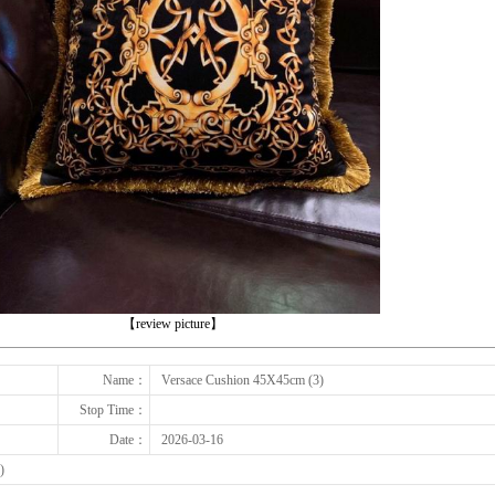
下一张
【review picture】
Name：
Versace Cushion 45X45cm (3)
Stop Time：
Date：
2026-03-16
)