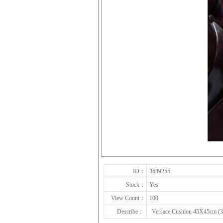
ID：
3639255
Stock：
Yes
View Count：
100
Describe：
Versace Cushion 45X45cm (3