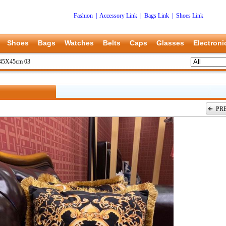
Fashion
|
Accessory Link
|
Bags Link
|
Shoes Link
Shoes
Bags
Watches
Belts
Caps
Glasses
Electroni
 45X45cm 03
PR
上一张