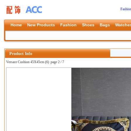
Fashio
Home
New Products
Fashion
Shoes
Bags
Watche
Product Info
Versace Cushion 45X45cm (6)
page 2 / 7
上一张