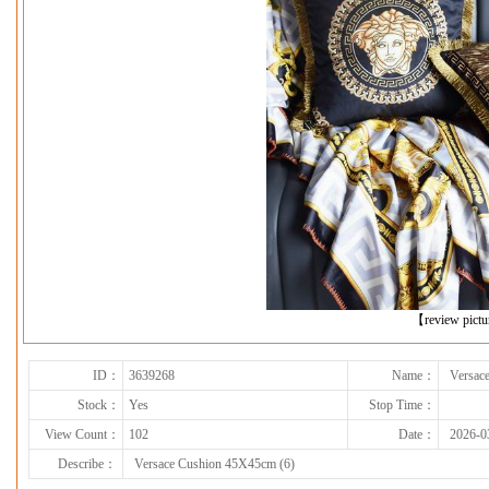
下一张
【review pict
ID：
3639268
Name：
Versac
Stock：
Yes
Stop Time：
View Count：
102
Date：
2026-0
Describe：
Versace Cushion 45X45cm (6)