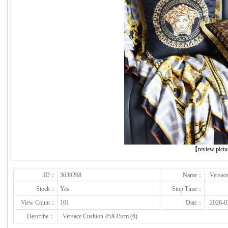
下一张
【review pict
ID：
3639268
Name：
Versac
Stock：
Yes
Stop Time：
View Count：
101
Date：
2026-0
Describe：
Versace Cushion 45X45cm (6)