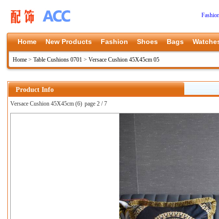
Fashio
Home
New Products
Fashion
Shoes
Bags
Watche
Home
>
Table Cushions 0701
>
Versace Cushion 45X45cm 05
Product Info
Versace Cushion 45X45cm (6)
page 2 / 7
上一张