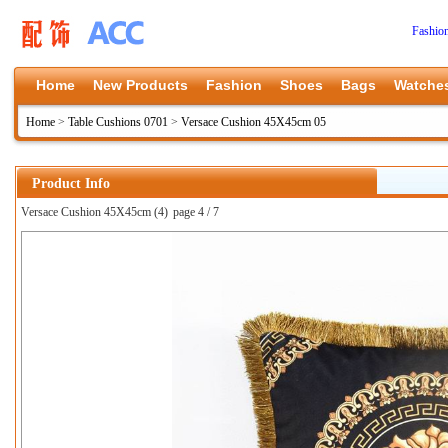
Fashio
Home
New Products
Fashion
Shoes
Bags
Watche
Home
>
Table Cushions 0701
>
Versace Cushion 45X45cm 05
Product Info
Versace Cushion 45X45cm (4)
page 4 / 7
上一张