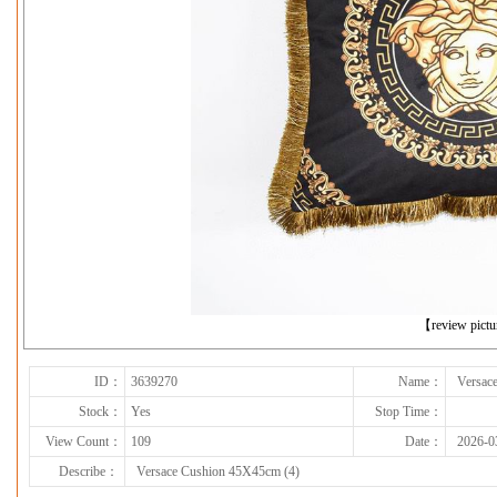
下一张
【review pict
ID：
3639270
Name：
Versac
Stock：
Yes
Stop Time：
View Count：
109
Date：
2026-0
Describe：
Versace Cushion 45X45cm (4)