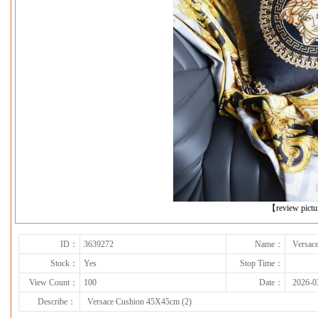
下一张
【review pict
ID：
3639272
Name：
Versac
Stock：
Yes
Stop Time：
View Count：
100
Date：
2026-0
Describe：
Versace Cushion 45X45cm (2)