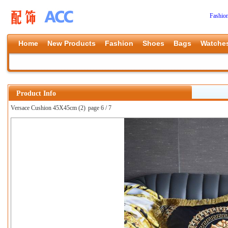
Fashio
Home
New Products
Fashion
Shoes
Bags
Watche
Product Info
Versace Cushion 45X45cm (2)
page 6 / 7
上一张