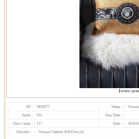
下一张
【review pict
ID：
3639277
Name：
Versac
Stock：
Yes
Stop Time：
View Count：
117
Date：
2026-0
Describe：
Versace Cushion 45X45cm (4)