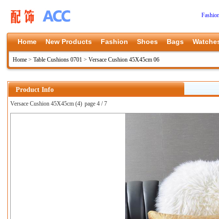
Fashio
Home
New Products
Fashion
Shoes
Bags
Watche
Home
>
Table Cushions 0701
>
Versace Cushion 45X45cm 06
Product Info
Versace Cushion 45X45cm (4)
page 4 / 7
上一张