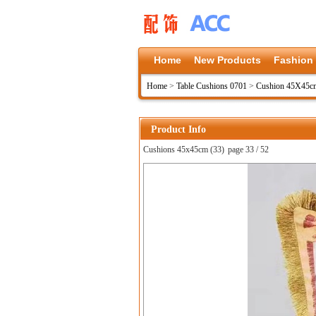
Home
New Products
Fashion
Home
>
Table Cushions 0701
>
Cushion 45X45c
Product Info
Cushions 45x45cm (33)
page 33 / 52