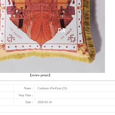
下一张
【review picture】
Name：
Cushions 45x45cm (33)
Stop Time：
Date：
2026-03-16