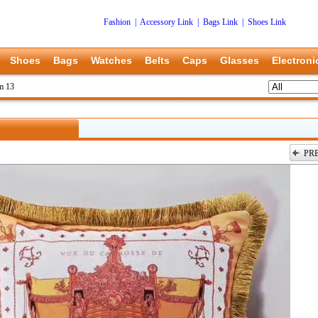
Fashion
|
Accessory Link
|
Bags Link
|
Shoes Link
Shoes
Bags
Watches
Belts
Caps
Glasses
Electroni
m 13
PR
上一张