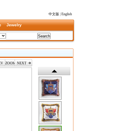
中文版
|
English
c
Jewelry
EV
ZOOM
NEXT