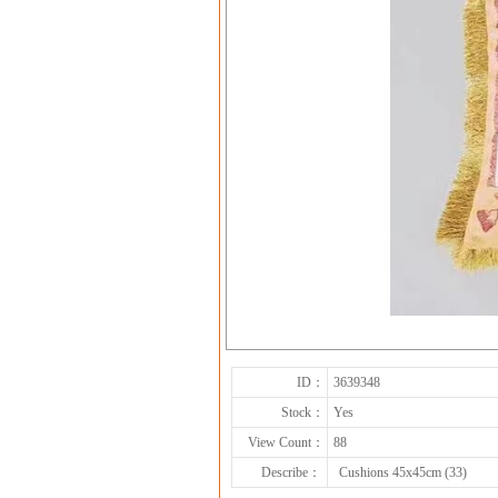
ID：
3639348
Stock：
Yes
View Count：
88
Describe：
Cushions 45x45cm (33)