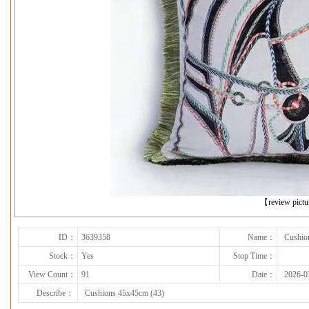
下一张
【review pict
ID：
3639358
Name：
Cushio
Stock：
Yes
Stop Time：
View Count：
91
Date：
2026-0
Describe：
Cushions 45x45cm (43)