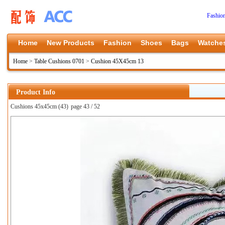
Fashio
Home
New Products
Fashion
Shoes
Bags
Watche
Home
>
Table Cushions 0701
>
Cushion 45X45cm 13
Product Info
Cushions 45x45cm (43)
page 43 / 52
上一张