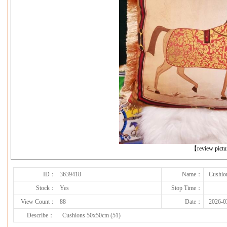
下一张
【review pict
ID：
3639418
Name：
Cushio
Stock：
Yes
Stop Time：
View Count：
88
Date：
2026-0
Describe：
Cushions 50x50cm (51)