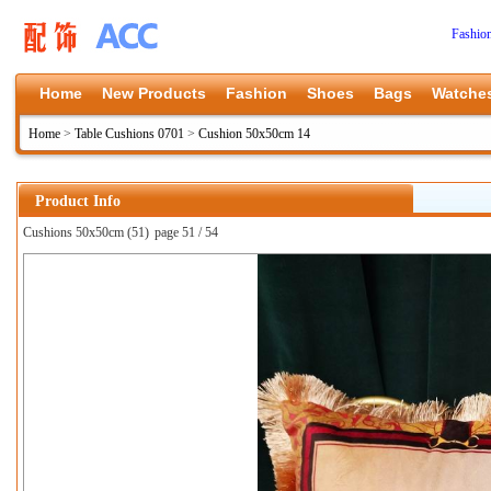
Fashio
Home
New Products
Fashion
Shoes
Bags
Watche
Home
>
Table Cushions 0701
>
Cushion 50x50cm 14
Product Info
Cushions 50x50cm (51)
page 51 / 54
上一张