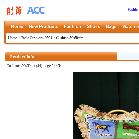
Fashio
Home
New Products
Fashion
Shoes
Bags
Watche
Home
>
Table Cushions 0701
>
Cushion 50x50cm 14
Product Info
Cushions 50x50cm (54)
page 54 / 54
上一张