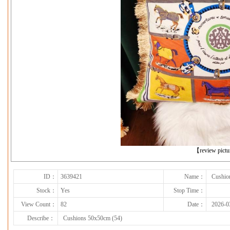
下一张
【review pict
ID：
3639421
Name：
Cushio
Stock：
Yes
Stop Time：
View Count：
82
Date：
2026-0
Describe：
Cushions 50x50cm (54)