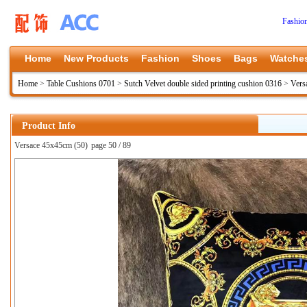
Fashio
Home
New Products
Fashion
Shoes
Bags
Watche
Home
>
Table Cushions 0701
>
Sutch Velvet double sided printing cushion 0316
>
Vers
Product Info
Versace 45x45cm (50)
page 50 / 89
上一张