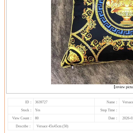
下一张
【review pict
ID：
3639727
Name：
Versac
Stock：
Yes
Stop Time：
View Count：
80
Date：
2026-0
Describe：
Versace 45x45cm (50)