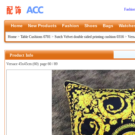
Fashio
Home
New Products
Fashion
Shoes
Bags
Watche
Home
>
Table Cushions 0701
>
Sutch Velvet double sided printing cushion 0316
>
Vers
Product Info
Versace 45x45cm (60)
page 60 / 89
上一张