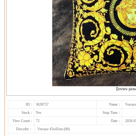
下一张
【review pict
ID：
3639737
Name：
Versac
Stock：
Yes
Stop Time：
View Count：
72
Date：
2026-0
Describe：
Versace 45x45cm (60)