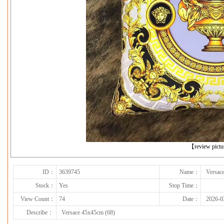
下一张
【review pict
ID：
3639745
Name：
Versac
Stock：
Yes
Stop Time：
View Count：
74
Date：
2026-0
Describe：
Versace 45x45cm (68)