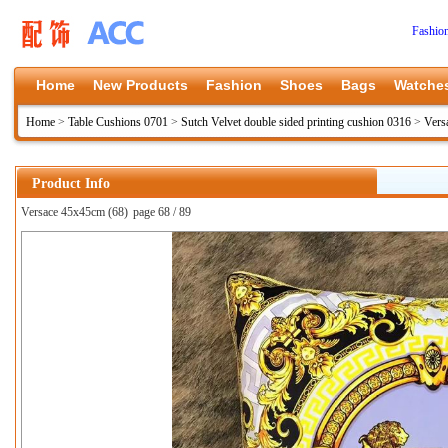
Fashio
Home
New Products
Fashion
Shoes
Bags
Watche
Home
>
Table Cushions 0701
>
Sutch Velvet double sided printing cushion 0316
>
Vers
Product Info
Versace 45x45cm (68)
page 68 / 89
上一张