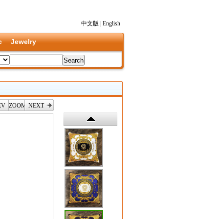
中文版
|
English
c
Jewelry
EV
ZOOM
NEXT