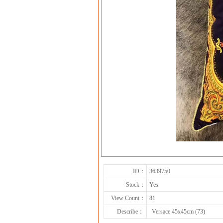
ID：
3639750
Stock：
Yes
View Count：
81
Describe：
Versace 45x45cm (73)