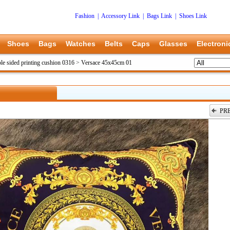
Fashion
|
Accessory Link
|
Bags Link
|
Shoes Link
Shoes
Bags
Watches
Belts
Caps
Glasses
Electroni
le sided printing cushion 0316
>
Versace 45x45cm 01
PR
上一张