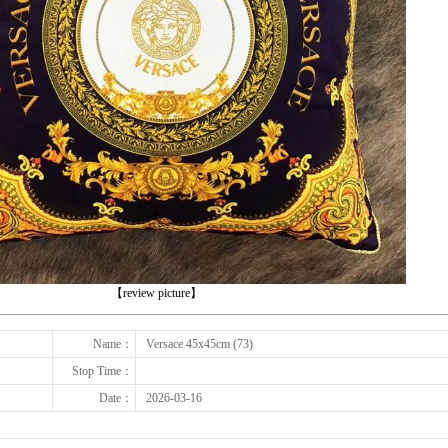
下一张
【review picture】
Name：
Versace 45x45cm (73)
Stop Time：
Date：
2026-03-16