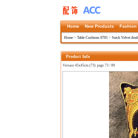
Home
New Products
Fashion
Home
>
Table Cushions 0701
>
Sutch Velvet doub
Product Info
Versace 45x45cm (73)
page 73 / 89