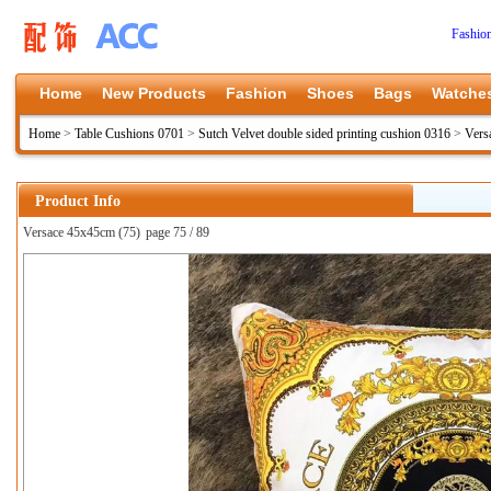
Fashio
Home
New Products
Fashion
Shoes
Bags
Watche
Home
>
Table Cushions 0701
>
Sutch Velvet double sided printing cushion 0316
>
Vers
Product Info
Versace 45x45cm (75)
page 75 / 89
上一张