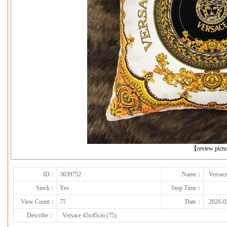
下一张
【review pict
ID：
3639752
Name：
Versac
Stock：
Yes
Stop Time：
View Count：
75
Date：
2026-0
Describe：
Versace 45x45cm (75)