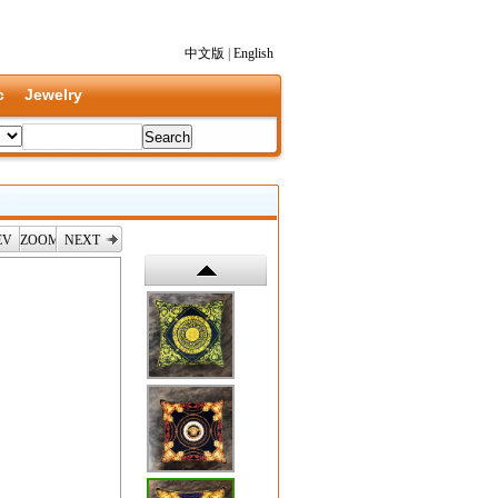
中文版
|
English
c
Jewelry
EV
ZOOM
NEXT