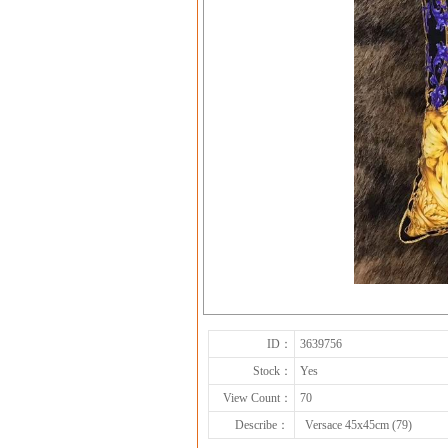
ID：
3639756
Stock：
Yes
View Count：
70
Describe：
Versace 45x45cm (79)