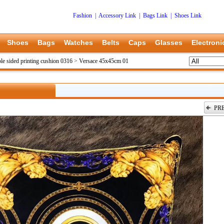
Fashion
|
Accessory Link
|
Bags Link
|
Shoes Link
Shoes
Bags
Watches
Belts
Caps
Glasses
Electroni
le sided printing cushion 0316
>
Versace 45x45cm 01
PR
上一张