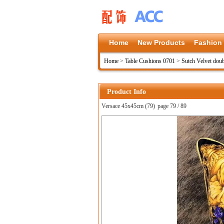
Home
New Products
Fashion
Home
>
Table Cushions 0701
>
Sutch Velvet doub
Product Info
Versace 45x45cm (79)
page 79 / 89