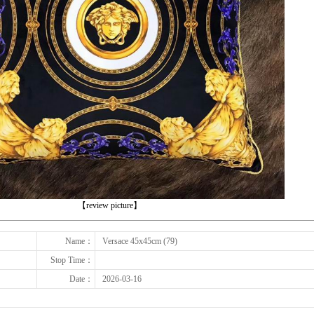
下一张
【review picture】
Name：
Versace 45x45cm (79)
Stop Time：
Date：
2026-03-16