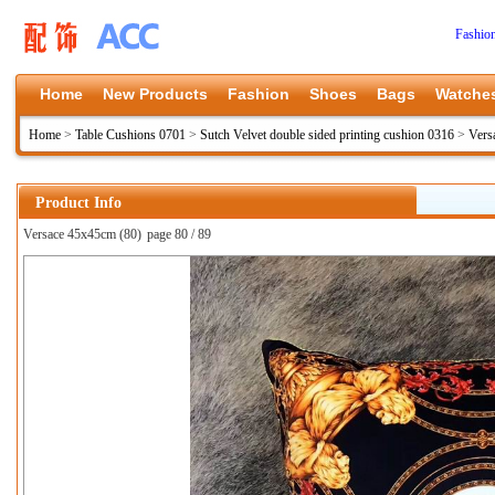
Fashio
Home
New Products
Fashion
Shoes
Bags
Watche
Home
>
Table Cushions 0701
>
Sutch Velvet double sided printing cushion 0316
>
Vers
Product Info
Versace 45x45cm (80)
page 80 / 89
上一张