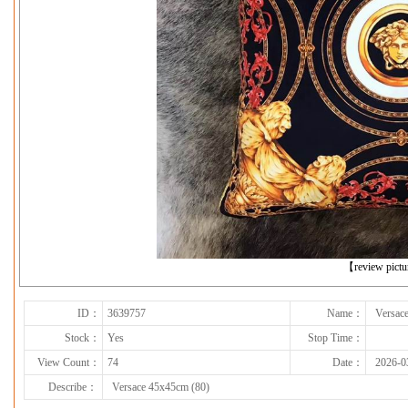
下一张
【review pict
ID：
3639757
Name：
Versac
Stock：
Yes
Stop Time：
View Count：
74
Date：
2026-0
Describe：
Versace 45x45cm (80)