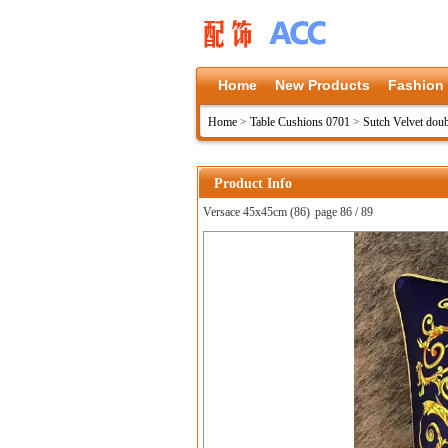
Home
New Products
Fashion
Home
>
Table Cushions 0701
>
Sutch Velvet doub
Product Info
Versace 45x45cm (86)
page 86 / 89