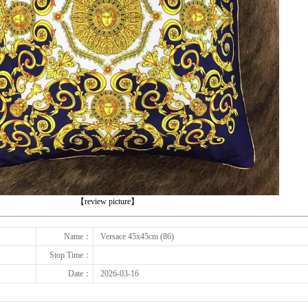
下一张
【review picture】
Name：
Versace 45x45cm (86)
Stop Time：
Date：
2026-03-16