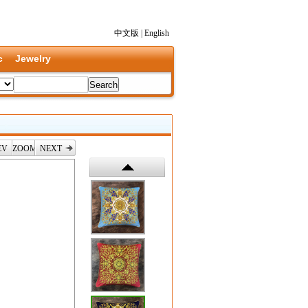
中文版
|
English
c
Jewelry
EV
ZOOM
NEXT