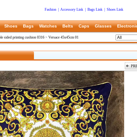
Fashion
|
Accessory Link
|
Bags Link
|
Shoes Link
Shoes
Bags
Watches
Belts
Caps
Glasses
Electroni
le sided printing cushion 0316
>
Versace 45x45cm 01
PR
上一张