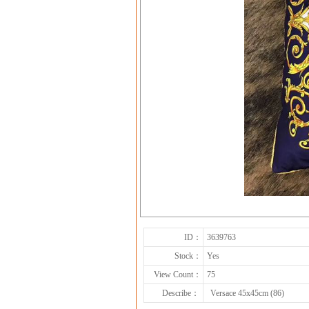
ID：
3639763
Stock：
Yes
View Count：
75
Describe：
Versace 45x45cm (86)