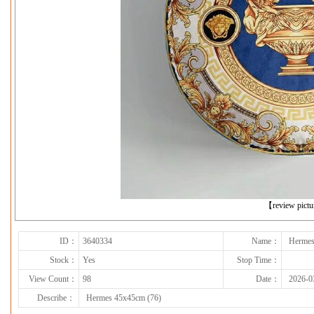
下一张
【review pict
ID：
3640334
Name：
Hermes
Stock：
Yes
Stop Time：
View Count：
98
Date：
2026-0
Describe：
Hermes 45x45cm (76)