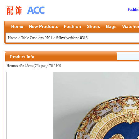
Fashio
Home
New Products
Fashion
Shoes
Bags
Watche
Home
>
Table Cushions 0701
>
Silkvelvetfabric 0316
Product Info
Hermes 45x45cm (76)
page 76 / 109
上一张