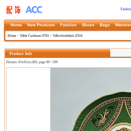
Fashio
Home
New Products
Fashion
Shoes
Bags
Watche
Home
>
Table Cushions 0701
>
Silkvelvetfabric 0316
Product Info
Hermes 45x45cm (80)
page 80 / 109
上一张