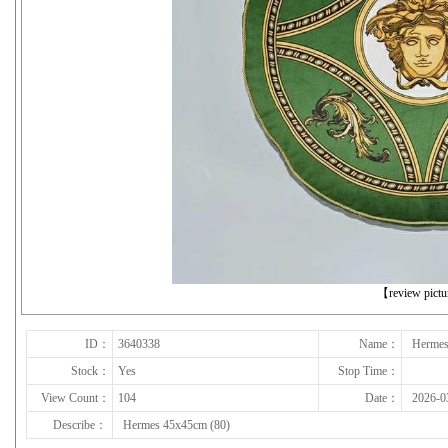
下一张
【review pict
ID：
3640338
Name：
Hermes
Stock：
Yes
Stop Time：
View Count：
104
Date：
2026-0
Describe：
Hermes 45x45cm (80)