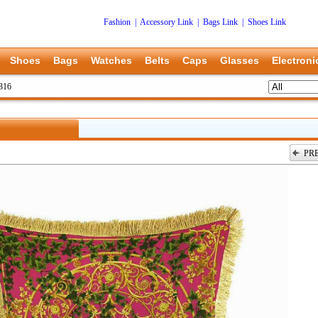
Fashion
|
Accessory Link
|
Bags Link
|
Shoes Link
Shoes
Bags
Watches
Belts
Caps
Glasses
Electroni
0316
PR
上一张