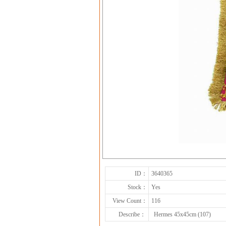
ID：
3640365
Stock：
Yes
View Count：
116
Describe：
Hermes 45x45cm (107)