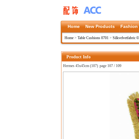
Home
New Products
Fashion
Home
>
Table Cushions 0701
>
Silkvelvetfabric 
Product Info
Hermes 45x45cm (107)
page 107 / 109