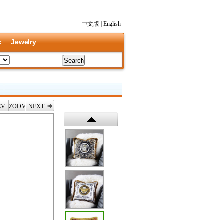
中文版
|
English
c
Jewelry
EV
ZOOM
NEXT