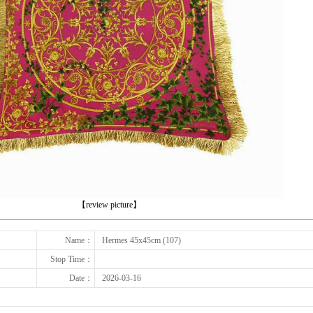
下一张
【review picture】
Name：
Hermes 45x45cm (107)
Stop Time：
Date：
2026-03-16