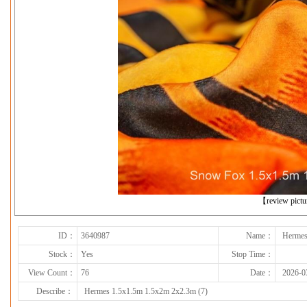
下一张
【review pict
ID：
3640987
Name：
Hermes
Stock：
Yes
Stop Time：
View Count：
76
Date：
2026-0
Describe：
Hermes 1.5x1.5m 1.5x2m 2x2.3m (7)