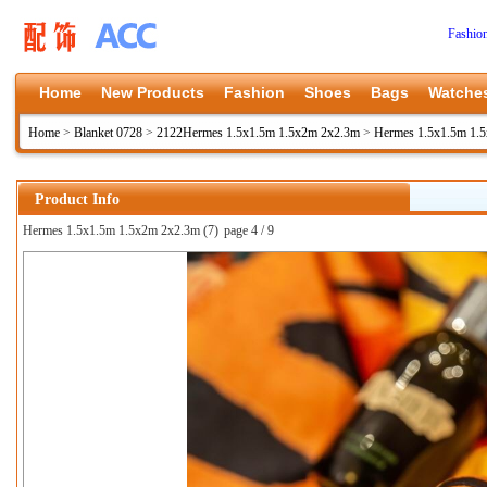
Fashio
Home
New Products
Fashion
Shoes
Bags
Watche
Home
>
Blanket 0728
>
2122Hermes 1.5x1.5m 1.5x2m 2x2.3m
>
Hermes 1.5x1.5m 1.
Product Info
Hermes 1.5x1.5m 1.5x2m 2x2.3m (7)
page 4 / 9
上一张