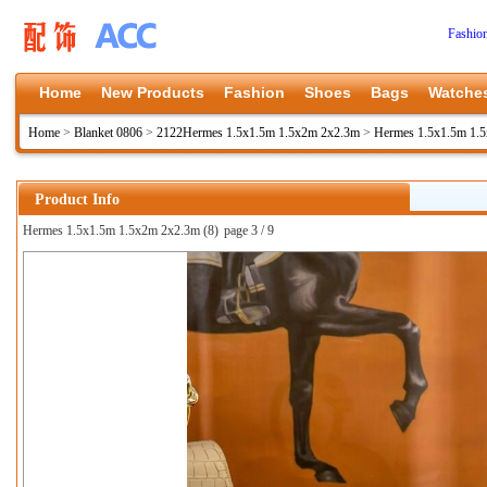
Fashio
Home
New Products
Fashion
Shoes
Bags
Watche
Home
>
Blanket 0806
>
2122Hermes 1.5x1.5m 1.5x2m 2x2.3m
>
Hermes 1.5x1.5m 1.
Product Info
Hermes 1.5x1.5m 1.5x2m 2x2.3m (8)
page 3 / 9
上一张