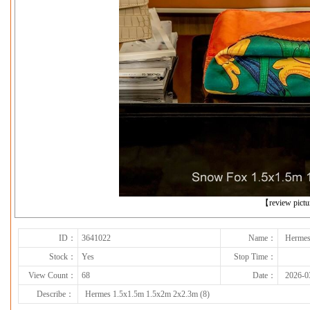
下一张
【review pict
ID：
3641022
Name：
Hermes
Stock：
Yes
Stop Time：
View Count：
68
Date：
2026-0
Describe：
Hermes 1.5x1.5m 1.5x2m 2x2.3m (8)