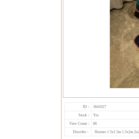
ID：
3641027
Stock：
Yes
View Count：
66
Describe：
Hermes 1.5x1.5m 1.5x2m 2x2