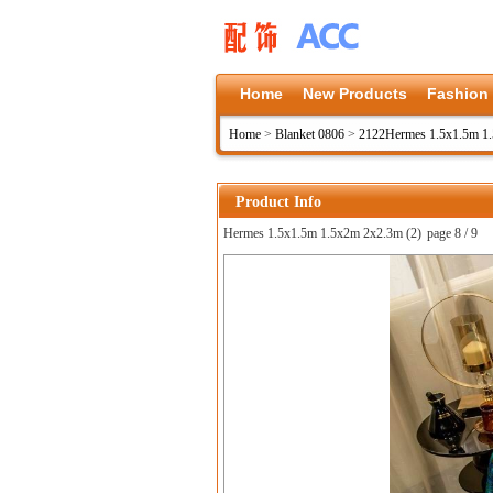
Home
New Products
Fashion
Home
>
Blanket 0806
>
2122Hermes 1.5x1.5m 1
Product Info
Hermes 1.5x1.5m 1.5x2m 2x2.3m (2)
page 8 / 9