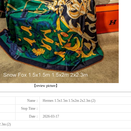
下一张
【review picture】
Name：
Hermes 1.5x1.5m 1.5x2m 2x2.3m (2)
Stop Time：
Date：
2026-03-17
.3m (2)