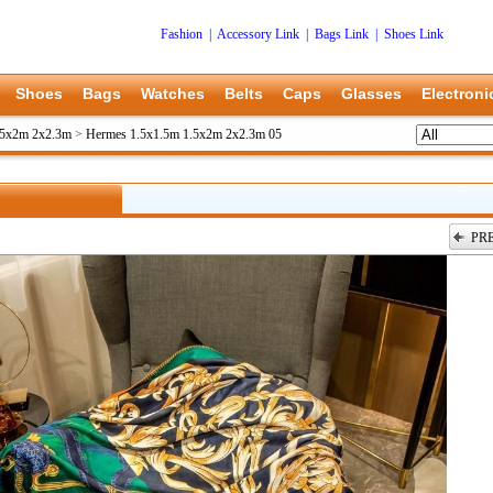
Fashion
|
Accessory Link
|
Bags Link
|
Shoes Link
Shoes
Bags
Watches
Belts
Caps
Glasses
Electroni
.5x2m 2x2.3m
>
Hermes 1.5x1.5m 1.5x2m 2x2.3m 05
PR
上一张