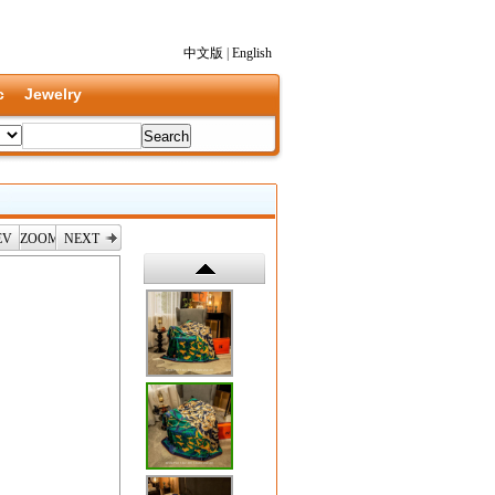
中文版
|
English
c
Jewelry
EV
ZOOM
NEXT